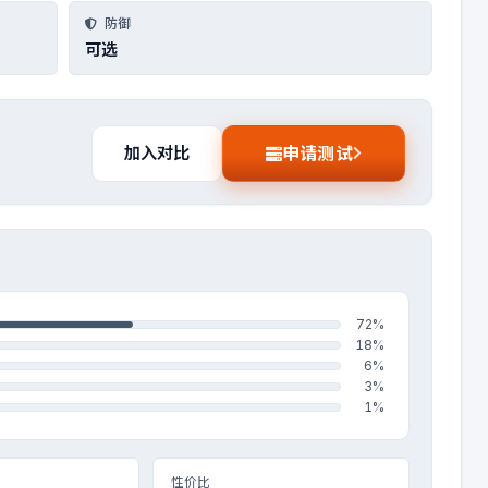
防御
可选
申请测试
加入对比
72%
18%
6%
3%
1%
性价比