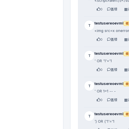
<script>alert(1)</s
0
盖楼
testusereoevml
楼
T
<img src=x onerror
0
盖楼
testusereoevml
楼
T
' OR '1'='1
0
盖楼
testusereoevml
楼
T
' OR 1=1 -- -
0
盖楼
testusereoevml
楼
T
') OR ('1'='1