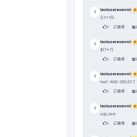
testusereoevml
楼
T
{{7*7}}
0
盖楼
testusereoevml
楼
T
${7*7}
0
盖楼
testusereoevml
楼
T
test' AND (SELECT 
0
盖楼
testusereoevml
楼
T
sqli_test
0
盖楼