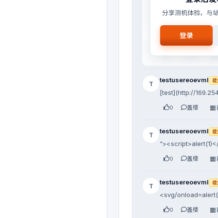
0
盖楼
分享测机体验，与
testusereoevml
楼
T
登录
<img src="http://1
0
盖楼
testusereoevml
楼
T
[test](http://169.25
0
盖楼
testusereoevml
楼
T
"><script>alert(1)<
0
盖楼
testusereoevml
楼
T
<svg/onload=alert(
0
盖楼