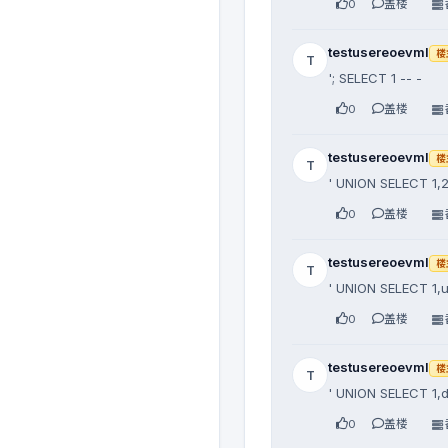
0
盖楼
testusereoevml
楼
T
'; SELECT 1 -- -
0
盖楼
testusereoevml
楼
T
' UNION SELECT 1,2,
0
盖楼
testusereoevml
楼
T
' UNION SELECT 1,us
0
盖楼
testusereoevml
楼
T
' UNION SELECT 1,da
0
盖楼