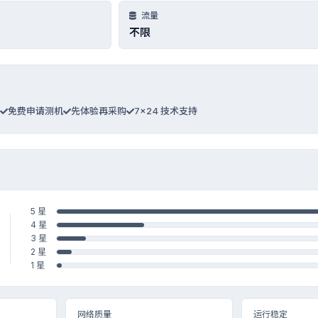
流量
不限
免费申请测机
先体验再采购
7×24 技术支持
5 星
4 星
3 星
2 星
1 星
网络质量
运行稳定